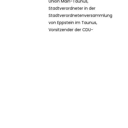
Union Main-Taunus,
Stadtverordneter in der
Stadtverordnetenversammlung
von Eppstein im Taunus,
Vorsitzender der CDU-
Kreistagsfraktion des Main-
Taunus-Kreises.
Beruflicher
1997
Werdegang
Von 1997 bis 1999
arbeitete ich als
persönlicher Referent
und Büroleiter des
damaligen Landrats
des
Hochtaunuskreises,